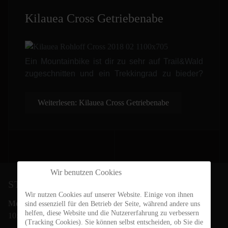
Kilauea Cross Getriebenabe
Ein Mountainbike ist dir zu sehr auf Trail&Wald
zugeschnitten und ein Trekkingrad zu bieder?
Dann sind Crossräder immer einen Blick wert! Mit
guten Rolleigenschaften auf der Strasse und
Weiterlesen: Kilauea Cross Getriebenabe
ausreichend Reserven im Gelände, bietet dir
diese Art von Rad einen ausgewogenen
Kompromiss. Mit dem Einsatz von
Nabenschaltungen habt ihr deutlich weniger
Wartungsaufwand und der Option Zahnriemen,
tendiert dieser Aufwand gegen Null.
Wir benutzen Cookies
STEIN-BIKES ÖFFNUNGSZEITEN
Wir nutzen Cookies auf unserer Website. Einige von ihnen
Mo.- Fr.:
sind essenziell für den Betrieb der Seite, während andere uns
helfen, diese Website und die Nutzererfahrung zu verbessern
10:00 - 18:00 Uhr
(Tracking Cookies). Sie können selbst entscheiden, ob Sie die