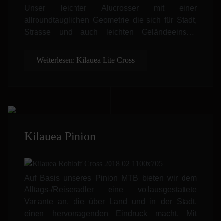
Unser leichter Alucrosser mit einer
allroundtauglichen Geometrie die sich für Stadt,
Strasse und auch leichten Geländeeinsatz
anbietet. Mit diesem Rad haben sie
ungehinderten Fahrspass in allen Situationen.
Weiterlesen: Kilauea Lite Cross
Natürlich erhalten sie dieses Rad auch als
Damenvariante mit Trapezrahmen.
Kilauea Pinion
Auf Basis unseres Pinion MTB bieten wir dem
Alltags-/Reiseradler eine vollausgestattete
Variante an, die über Land und in der Stadt,
einen hervorragenden Eindruck macht. Mit