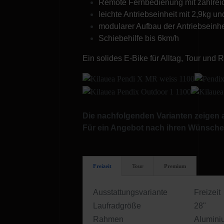
Remote Fernbedienung mit zahlrei
leichte Antriebseinheit mit 2,9kg u
modularer Aufbau der Antriebseinh
Schiebehilfe bis 6km/h
Ein solides E-Bike für Alltag, Tour und R
Die nachfolgenden Varianten zeigen 
Für ein Angebot nach ihren Wünschen
Freizeit
Tour
Premium
Ausstattungsvariante
Freizeit
Laufradgröße
28"
Rahmen
Alumini