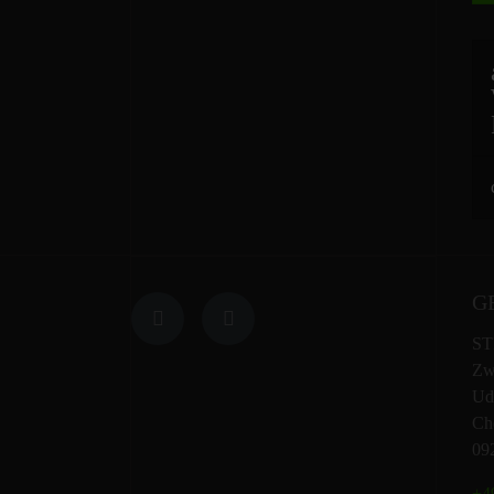
G
ST
Zw
Ud
Che
09
+49