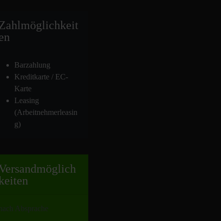
Zahlmöglich
keit
en
Barzahlung
Kreditkarte / EC-
Karte
Leasing
(Arbeitnehmerleasin
g)
Versand
möglich
keiten
nach Absprache