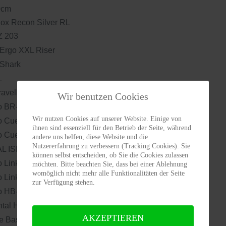
0cm
ox Recon Silver RL
Z 203
 Ergo XXL Riser
 Shark
L
raveller
Wir benutzen Cookies
o BR-MT410
Wir nutzen Cookies auf unserer Website. Einige von
o Cues RD-U6000
ihnen sind essenziell für den Betrieb der Seite, während
o Cues SL-U6000
andere uns helfen, diese Website und die
Nutzererfahrung zu verbessern (Tracking Cookies). Sie
L ISIS
können selbst entscheiden, ob Sie die Cookies zulassen
 Linkglide CN-LG500
möchten. Bitte beachten Sie, dass bei einer Ablehnung
womöglich nicht mehr alle Funktionalitäten der Seite
 Linkglide CS-LG400
zur Verfügung stehen.
 HB-TC500/ DT Swiss U533 28"
ntal Hardpack 2.0"x28"
AKZEPTIEREN
 Basic 2.0 Tour mit Federklappe