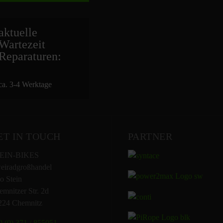
aktuelle
Wartezeit
Repara
turen:
ca. 3-4 Werktage
ET IN TOUCH
PARTNER
EIN-BIKES
eiradgroßhandel
o Stein
mnitzer Str. 2d
224 Chemnitz
 (0) 371 / 855051