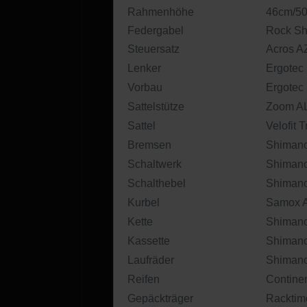
Rahmenhöhe
46cm/5
Federgabel
Rock Sh
Steuersatz
Acros A
Lenker
Ergotec
Vorbau
Ergotec
Sattelstütze
Zoom A
Sattel
Velofit T
Bremsen
Shiman
Schaltwerk
Shiman
Schalthebel
Shiman
Kurbel
Samox A
Kette
Shimano
Kassette
Shimano
Laufräder
Shimano
Reifen
Contine
Gepäckträger
Racktime