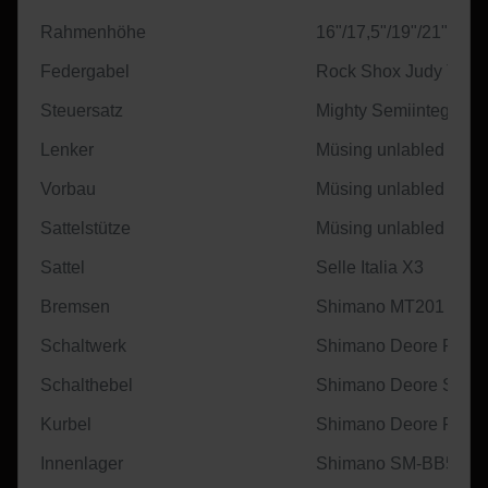
Rahmenhöhe
16"/17,5"/19"/21"/23"
Federgabel
Rock Shox Judy TK
Steuersatz
Mighty Semiintegrate
Lenker
Müsing unlabled schw
Vorbau
Müsing unlabled schw
Sattelstütze
Müsing unlabled AL
Sattel
Selle Italia X3
Bremsen
Shimano MT201
Schaltwerk
Shimano Deore RD-
Schalthebel
Shimano Deore SL-M
Kurbel
Shimano Deore FC-M
Innenlager
Shimano SM-BB52