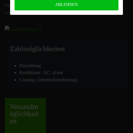
ABLEHNEN
Sa.:
nach Vereinbarung
Zahlmöglich
keiten
Barzahlung
Kreditkarte / EC- Karte
Leasing (Arbeitnehmerleasing)
Versand
m
öglichkeit
en