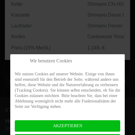
Kette
Shimano CN-HG601
Kassette
Shimano Deore CS-
Laufräder
Shimano Deore/ Rigid
Reifen
Continental Trinotal 2
Preis (19% MwSt.)
1.149,-€
Wir benutzen Cookies
Wir nutzen Cookies auf unserer Website. Einige von ihnen
sind essenziell für den Betrieb der Seite, während andere uns
Vorheriger Beitrag: Mauna Loa 29-Ride
Nächster Be
Zurück
Weiter
helfen, diese Website und die Nutzererfahrung zu verbessern
(Tracking Cookies). Sie können selbst entscheiden, ob Sie die
Cookies zulassen möchten. Bitte beachten Sie, dass bei einer
Ablehnung womöglich nicht mehr alle Funktionalitäten der
Seite zur Verfügung stehen.
STEIN-BIKES ÖFFNUNGSZEITEN
Mo.- Fr.:
AKZEPTIEREN
10:00 - 18:00 Uhr