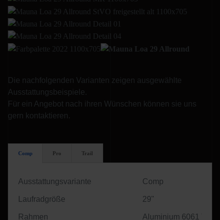
Die nachfolgenden Varianten zeigen ausgewählte
Ausstattungsbeispiele.
Für ein Angebot nach ihren Wünschen können sie uns
gern kontaktieren.
Comp
Pro
Trail
Ausstattungsvariante
Comp
Laufradgröße
29"
Rahmen
Aluminium 6061 T6