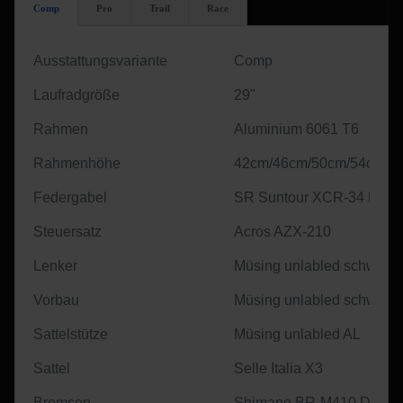
Comp
Pro
Trail
Race
Ausstattungsvariante
Comp
Laufradgröße
29"
Rahmen
Aluminium 6061 T6
Rahmenhöhe
42cm/46cm/50cm/54cm
Federgabel
SR Suntour XCR-34 RL
Steuersatz
Acros AZX-210
Lenker
Müsing unlabled schwarz
Vorbau
Müsing unlabled schwarz
Sattelstütze
Müsing unlabled AL
Sattel
Selle Italia X3
Bremsen
Shimano BR-M410 Dischb