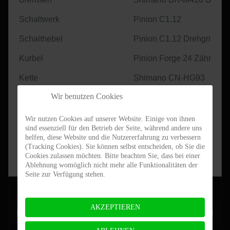
Schaltwerk
Pinion C1.12
Schalthebel
Pinion C1.12 Drehgriff
Kurbel
Pinion Forge 24 Zähne
Kette
Shimano CN-HG93
Wir benutzen Cookies
Kassette
Pinion Ritzel 26 Zähne
Laufräder
DT Swiss 370CL/ DT Swi
Wir nutzen Cookies auf unserer Website. Einige von ihnen
sind essenziell für den Betrieb der Seite, während andere uns
Reifen
Continental Dubnital 2.2"x
helfen, diese Website und die Nutzererfahrung zu verbessern
(Tracking Cookies). Sie können selbst entscheiden, ob Sie die
Preis (19% MwSt.)
2.699,-€
Cookies zulassen möchten. Bitte beachten Sie, dass bei einer
Ablehnung womöglich nicht mehr alle Funktionalitäten der
Seite zur Verfügung stehen.
AKZEPTIEREN
Vorheriger Beitrag: Mauna Loa 29-Allround
Nächster Be
Zurück
Weiter