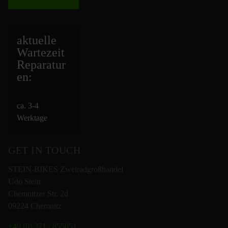
aktuelle
Wartezeit
Repara
tur
en:
ca. 3-4
Werktage
GET IN TOUCH
STEIN-BIKES Zweiradgroßhandel
Udo Stein
Chemnitzer Str. 2d
09224 Chemnitz
+49 (0) 371 / 855051