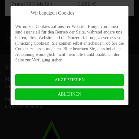
Preis (19% MwSt.)
2.999,-€
Wir benutzen Cookies
Wir nutzen Cookies auf unserer Website. Einige von ihnen
sind essenziell für den Betrieb der Seite, während andere uns
Vorheriger Beitrag: Mauna Kea GravelX
Nächster Be
Zurück
Weiter
helfen, diese Website und die Nutzererfahrung zu verbessern
(Tracking Cookies). Sie können selbst entscheiden, ob Sie die
Cookies zulassen möchten. Bitte beachten Sie, dass bei einer
Ablehnung womöglich nicht mehr alle Funktionalitäten der
Seite zur Verfügung stehen.
STEIN-BIKES ÖFFNUNGSZEITEN
Mo.- Fr.:
AKZEPTIEREN
10:00 - 18:00 Uhr
ABLEHNEN
Sa.:
nach Vereinbarung