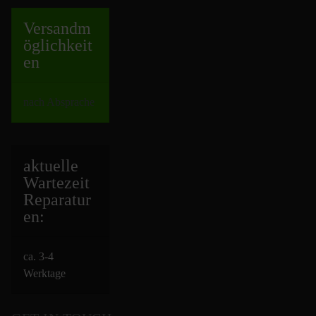
Versand
m
öglichkeit
en
nach Absprache
aktuelle
Wartezeit
Repara
tur
en:
ca. 3-4
Werktage