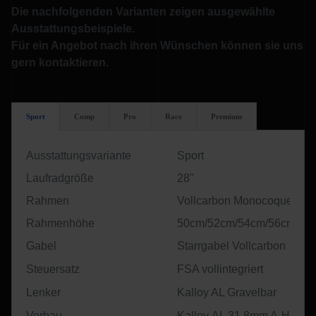
Die nachfolgenden Varianten zeigen ausgewählte
Ausstattungsbeispiele.
Für ein Angebot nach ihren Wünschen können sie uns
gern kontaktieren.
Sport
Comp
Pro
Race
Premium
Ausstattungsvariante
Sport
Laufradgröße
28"
Rahmen
Vollcarbon Monocoque UD
Rahmenhöhe
50cm/52cm/54cm/56cm/58
Gabel
Starrgabel Vollcarbon
Steuersatz
FSA vollintegriert
Lenker
Kalloy AL Gravelbar
Vorbau
Kalloy
AL 31.8mm A-Head 