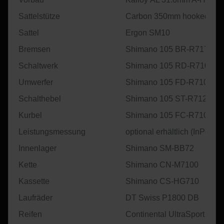
Sattelstütze
Carbon 350mm hooked
Sattel
Ergon SM10
Bremsen
Shimano 105 BR-R7170
Schaltwerk
Shimano 105 RD-R7100
Umwerfer
Shimano 105 FD-R7100
Schalthebel
Shimano 105 ST-R7120
Kurbel
Shimano 105 FC-R7100
Leistungsmessung
optional erhältlich (InPeak
Innenlager
Shimano SM-BB72
Kette
Shimano CN-M7100
Kassette
Shimano CS-HG710
Laufräder
DT Swiss P1800 DB
Reifen
Continental UltraSport III 2