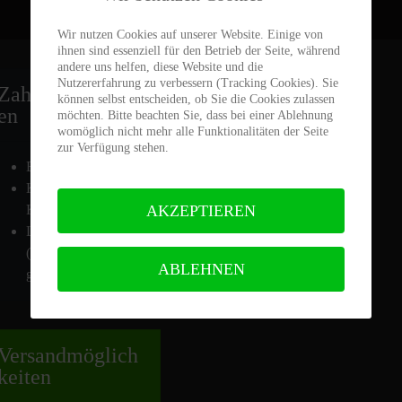
Wir nutzen Cookies auf unserer Website. Einige von
ihnen sind essenziell für den Betrieb der Seite, während
andere uns helfen, diese Website und die
Nutzererfahrung zu verbessern (Tracking Cookies). Sie
Zahlmöglich
keit
können selbst entscheiden, ob Sie die Cookies zulassen
en
möchten. Bitte beachten Sie, dass bei einer Ablehnung
womöglich nicht mehr alle Funktionalitäten der Seite
zur Verfügung stehen.
Barzahlung
Kreditkarte / EC-
AKZEPTIEREN
Karte
Leasing
(Arbeitnehmerleasin
ABLEHNEN
g)
Versand
möglich
keiten