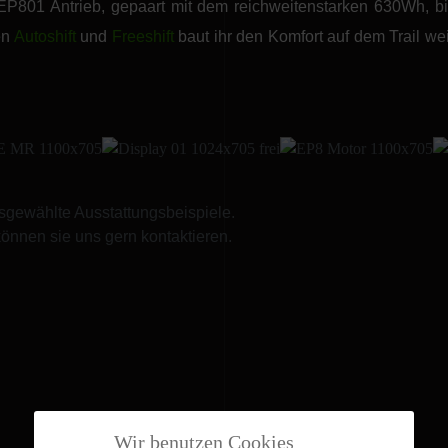
1 Antrieb, gepaart mit dem reichweitenstarken 630Wh, biet
en
Autoshift
und
Freeshift
baut ihr den Komfort auf dem Trail we
sgewählte Ausstattungsbeispiele.
önnen sie uns gern kontaktieren.
Wir benutzen Cookies