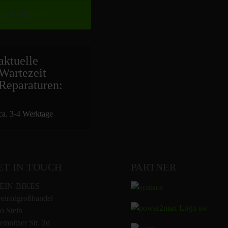
nach Absprache
aktuelle
Wartezeit
Repara
turen:
ca. 3-4 Werktage
ET IN TOUCH
PARTNER
EIN-BIKES
eiradgroßhandel
o Stein
mnitzer Str. 2d