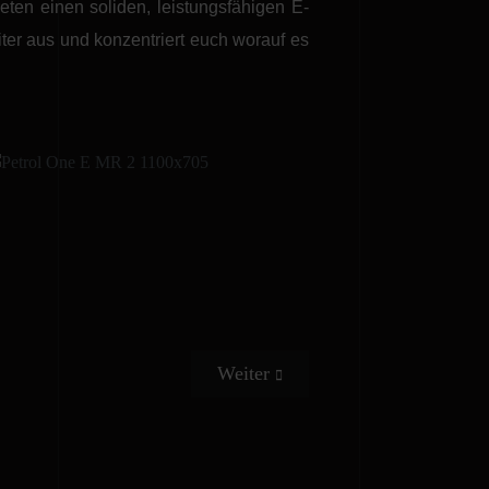
en einen soliden, leistungsfähigen E-
iter aus und konzentriert euch worauf es
Nächster Beitrag: Petrol 6C-E
Weiter