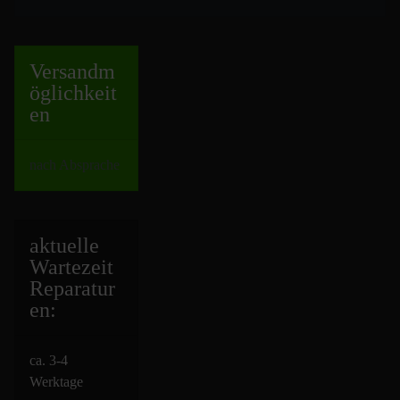
Versand
m
öglichkeit
en
nach Absprache
aktuelle
Wartezeit
Repara
tur
en:
ca. 3-4
Werktage