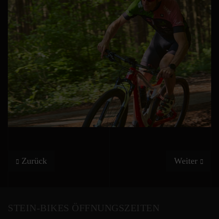
Vorheriger Beitrag: Thomas Glöckner
Nächster Bei
Zurück
Weiter
STEIN-BIKES ÖFFNUNGSZEITEN