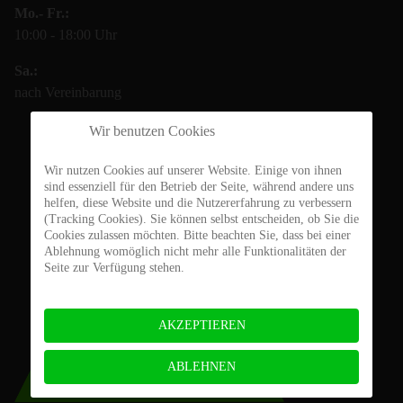
Mo.- Fr.:
10:00 - 18:00 Uhr
Sa.:
nach Vereinbarung
Wir benutzen Cookies
Wir nutzen Cookies auf unserer Website. Einige von ihnen
sind essenziell für den Betrieb der Seite, während andere uns
helfen, diese Website und die Nutzererfahrung zu verbessern
(Tracking Cookies). Sie können selbst entscheiden, ob Sie die
Cookies zulassen möchten. Bitte beachten Sie, dass bei einer
Ablehnung womöglich nicht mehr alle Funktionalitäten der
Seite zur Verfügung stehen.
AKZEPTIEREN
ABLEHNEN