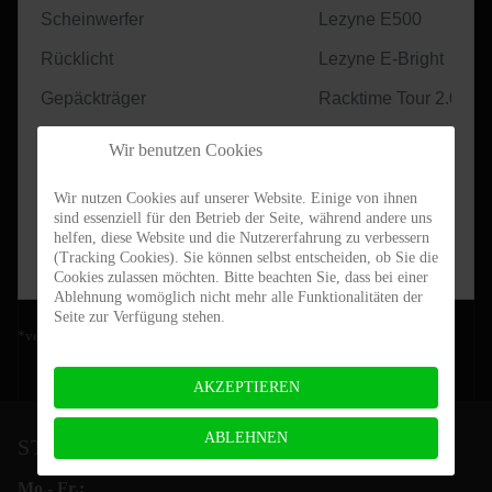
Scheinwerfer
Lezyne E500
Rücklicht
Lezyne E-Bright
Gepäckträger
Racktime Tour 2.0
Antriebssystem
Shimano DU-EP600
Wir benutzen Cookies
Drehmoment
85Nm
Wir nutzen Cookies auf unserer Website. Einige von ihnen
Batterie
Shimano BT-E8016 
sind essenziell für den Betrieb der Seite, während andere uns
helfen, diese Website und die Nutzererfahrung zu verbessern
Preis (19% MwSt.)
4.599,-€
(Tracking Cookies). Sie können selbst entscheiden, ob Sie die
Cookies zulassen möchten. Bitte beachten Sie, dass bei einer
Ablehnung womöglich nicht mehr alle Funktionalitäten der
Seite zur Verfügung stehen.
*verfügbar solange der Vorrat reicht
AKZEPTIEREN
ABLEHNEN
STEIN-BIKES ÖFFNUNGSZEITEN
Mo.- Fr.: