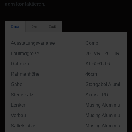
gern kontaktieren.
Comp
Pro
Trail
Ausstattungsvariante
Comp
Laufradgröße
20" VR - 26" HR
Rahmen
AL 6061-T6
Rahmenhöhe
46cm
Gabel
Starrgabel Aluminium
Steuersatz
Acros TPR
Lenker
Müsing Aluminium
Vorbau
Müsing Aluminium
Sattelstütze
Müsing Aluminium