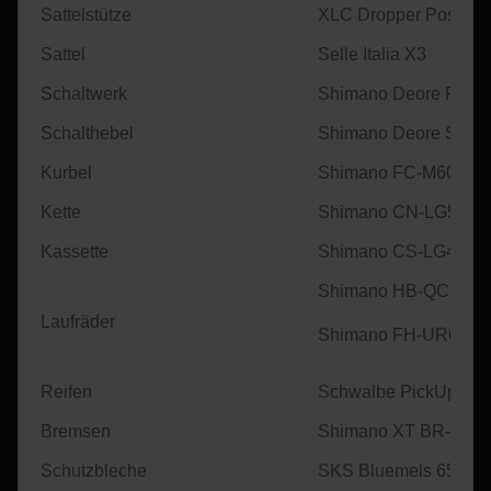
Sattelstütze
XLC Dropper Post 1
Sattel
Selle Italia X3
Schaltwerk
Shimano Deore RD-
Schalthebel
Shimano Deore SL-M
Kurbel
Shimano FC-M600
Kette
Shimano CN-LG500
Kassette
Shimano CS-LG400
Shimano HB-QC400/ 
Laufräder
Shimano FH-UR600/ 
Reifen
Schwalbe PickUp 20"/
Bremsen
Shimano XT BR-T81
Schutzbleche
SKS Bluemels 65mm 