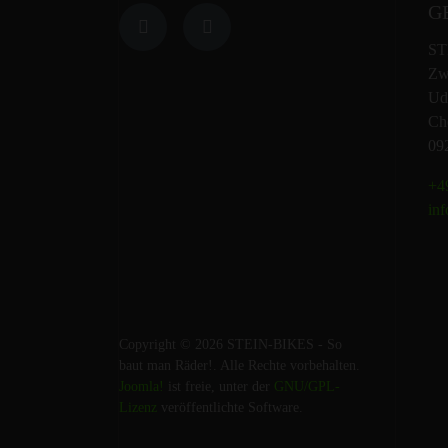
G
ST
Zw
Ud
Che
09
+49
inf
Copyright © 2026 STEIN-BIKES - So
baut man Räder!. Alle Rechte vorbehalten.
Joomla!
ist freie, unter der
GNU/GPL-
Lizenz
veröffentlichte Software.