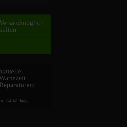
Versand
möglich
keiten
nach Absprache
aktuelle
Wartezeit
Repara
turen:
ca. 3-4 Werktage