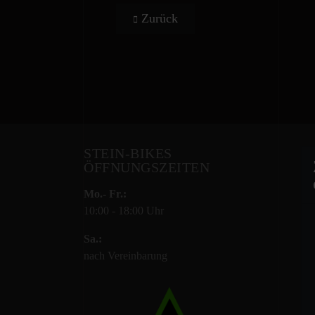
Vorheriger Beitrag: Dominik Zajon
Zurück
STEIN-BIKES
ÖFFNUNGSZEITEN
Mo.- Fr.:
10:00 - 18:00 Uhr
Sa.:
nach Vereinbarung