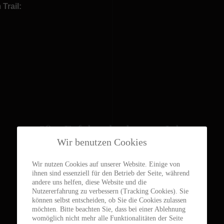
Trail:
größte Erfolge der letzten Jahre:
Wir benutzen Cookies
coming soon!
Wir nutzen Cookies auf unserer Website. Einige von
ihnen sind essenziell für den Betrieb der Seite, während
andere uns helfen, diese Website und die
Nutzererfahrung zu verbessern (Tracking Cookies). Sie
können selbst entscheiden, ob Sie die Cookies zulassen
möchten. Bitte beachten Sie, dass bei einer Ablehnung
womöglich nicht mehr alle Funktionalitäten der Seite