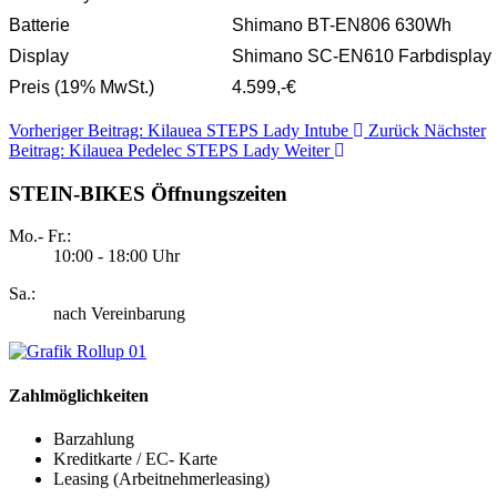
Batterie
Shimano BT-EN806 630Wh
Display
Shimano SC-EN610 Farbdisplay
Preis (19% MwSt.)
4.599,-€
Vorheriger Beitrag: Kilauea STEPS Lady Intube
Zurück
Nächster
Beitrag: Kilauea Pedelec STEPS Lady
Weiter
STEIN-BIKES Öffnungszeiten
Mo.- Fr.:
10:00 - 18:00 Uhr
Sa.:
nach Vereinbarung
Zahlmöglich
keiten
Barzahlung
Kreditkarte / EC- Karte
Leasing (Arbeitnehmerleasing)