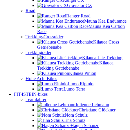
Ranger CX
Graviator CX
Road
Ranger Road
Mauna Kea Endurance
Mauna Kea Carbon
Race
Trekking-Crossräder
Kilauea Cross
Getriebenabe
Trekkingräder
Kilauea Lite Trekking
Kilauea
Trekking Getriebenabe
Kilauea Pinion
Hohe Acht Bikes
Lumo Ripinio
Lumo Terra
FIT4STEIN-bikes
Teamfahrer
Julienne Lehmann
Christiane Glöckner
Nora Schulz
Tina Schulz
Hagen Schanze