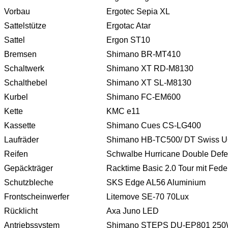
Vorbau
Ergotec Sepia XL
Sattelstütze
Ergotac Atar
Sattel
Ergon ST10
Bremsen
Shimano BR-MT410
Schaltwerk
Shimano XT RD-M8130
Schalthebel
Shimano XT SL-M8130
Kurbel
Shimano FC-EM600
Kette
KMC e11
Kassette
Shimano Cues CS-LG400
Laufräder
Shimano HB-TC500/ DT Swiss U
Reifen
Schwalbe Hurricane Double Defe
Gepäckträger
Racktime Basic 2.0 Tour mit Fede
Schutzbleche
SKS Edge AL56 Aluminium
Frontscheinwerfer
Litemove SE-70 70Lux
Rücklicht
Axa Juno LED
Antriebssystem
Shimano STEPS DU-EP801 250