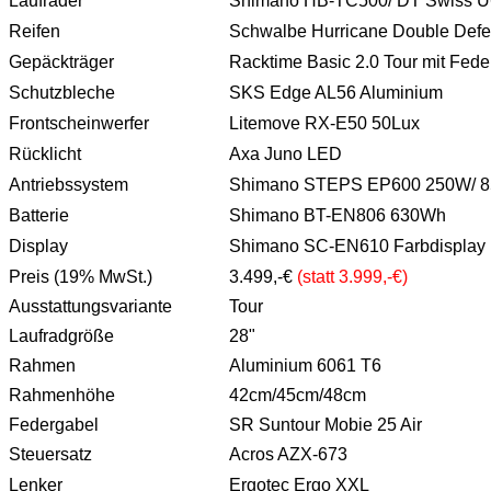
Laufräder
Shimano HB-TC500/ DT Swiss U
Reifen
Schwalbe Hurricane Double Defe
Gepäckträger
Racktime Basic 2.0 Tour mit Fede
Schutzbleche
SKS Edge AL56 Aluminium
Frontscheinwerfer
Litemove RX-E50 50Lux
Rücklicht
Axa Juno LED
Antriebssystem
Shimano STEPS EP600 250W/ 
Batterie
Shimano BT-EN806 630Wh
Display
Shimano SC-EN610 Farbdisplay
Preis (19% MwSt.)
3.499,-€
(statt 3.999,-€)
Ausstattungsvariante
Tour
Laufradgröße
28"
Rahmen
Aluminium 6061 T6
Rahmenhöhe
42cm/45cm/48cm
Federgabel
SR Suntour Mobie 25 Air
Steuersatz
Acros AZX-673
Lenker
Ergotec Ergo XXL