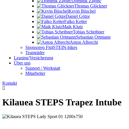
Dominik Zajonc
Thomas Glöckner
Kevin Büschel
Daniel Götze
Falko Ketter
Maik Klutz
Tobias Scheibner
Sebastian Ortmann
Anton Albrecht
Sponsoren Fit4STEIN-bikes
Teamräder
Leasing/Versicherung
Über uns
Support / Werkstatt
Mitarbeiter
Kontakt
Kilauea STEPS Trapez Intube