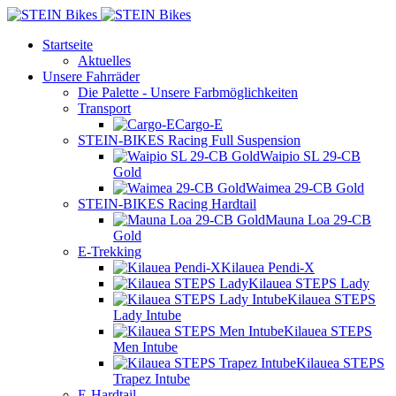
Startseite
Aktuelles
Unsere Fahrräder
Die Palette - Unsere Farbmöglichkeiten
Transport
Cargo-E
STEIN-BIKES Racing Full Suspension
Waipio SL 29-CB
Gold
Waimea 29-CB Gold
STEIN-BIKES Racing Hardtail
Mauna Loa 29-CB
Gold
E-Trekking
Kilauea Pendi-X
Kilauea STEPS Lady
Kilauea STEPS
Lady Intube
Kilauea STEPS
Men Intube
Kilauea STEPS
Trapez Intube
E-Hardtail