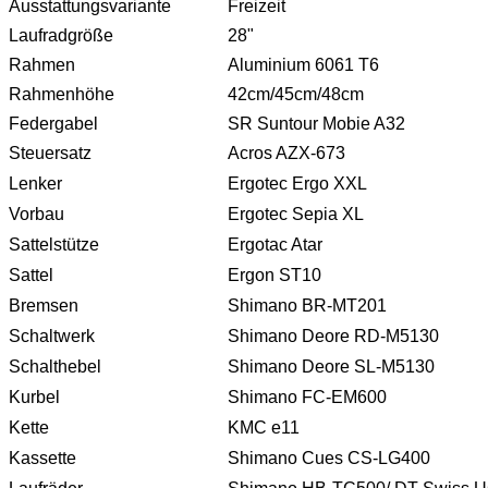
Ausstattungsvariante
Freizeit
Laufradgröße
28"
Rahmen
Aluminium 6061 T6
Rahmenhöhe
42cm/45cm/48cm
Federgabel
SR Suntour Mobie A32
Steuersatz
Acros AZX-673
Lenker
Ergotec Ergo XXL
Vorbau
Ergotec Sepia XL
Sattelstütze
Ergotac Atar
Sattel
Ergon ST10
Bremsen
Shimano BR-MT201
Schaltwerk
Shimano Deore RD-M5130
Schalthebel
Shimano Deore SL-M5130
Kurbel
Shimano FC-EM600
Kette
KMC e11
Kassette
Shimano Cues CS-LG400