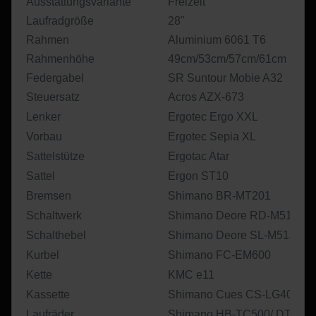
Ausstattungsvariante
Freizeit
Laufradgröße
28"
Rahmen
Aluminium 6061 T6
Rahmenhöhe
49cm/53cm/57cm/61cm
Federgabel
SR Suntour Mobie A32
Steuersatz
Acros AZX-673
Lenker
Ergotec Ergo XXL
Vorbau
Ergotec Sepia XL
Sattelstütze
Ergotac Atar
Sattel
Ergon ST10
Bremsen
Shimano BR-MT201
Schaltwerk
Shimano Deore RD-M5130
Schalthebel
Shimano Deore SL-M5130
Kurbel
Shimano FC-EM600
Kette
KMC e11
Kassette
Shimano Cues CS-LG400
Laufräder
Shimano HB-TC500/ DT Swis