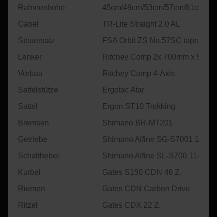
Rahmenhöhe
45cm/49cm/53cm/57cm/61cm
Gabel
TR-Lite Straight 2.0 AL
Steuersatz
FSA Orbit ZS No.57SC tapered
Lenker
Ritchey Comp 2x 700mm x 5mm x
Vorbau
Ritchey Comp 4-Axis
Sattelstütze
Ergotac Atar
Sattel
Ergon ST10 Trekking
Bremsen
Shimano BR-MT201
Getriebe
Shimano Alfine SG-S7001 11-Ga
Schalthebel
Shimano Alfine SL-S700 11-Gan
Kurbel
Gates S150 CDN 46 Z.
Riemen
Gates CDN Carbon Drive
Ritzel
Gates CDX 22 Z.