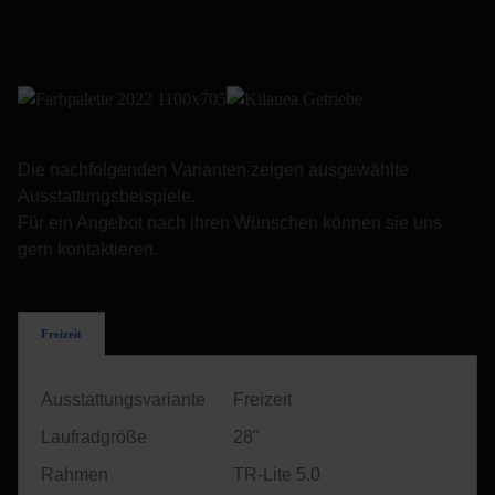
Die nachfolgenden Varianten zeigen ausgewählte
Ausstattungsbeispiele.
Für ein Angebot nach ihren Wünschen können sie uns
gern kontaktieren.
Freizeit
Ausstattungsvariante
Freizeit
Laufradgröße
28"
Rahmen
TR-Lite 5.0