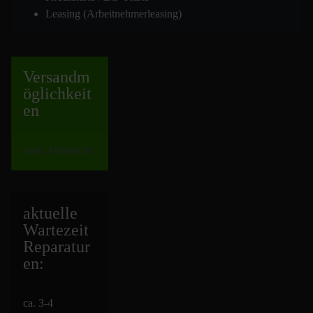
Leasing (Arbeitnehmerleasing)
Versand
m
öglichkeit
en
nach Absprache
aktuelle
Wartezeit
Repara
tur
en:
ca. 3-4