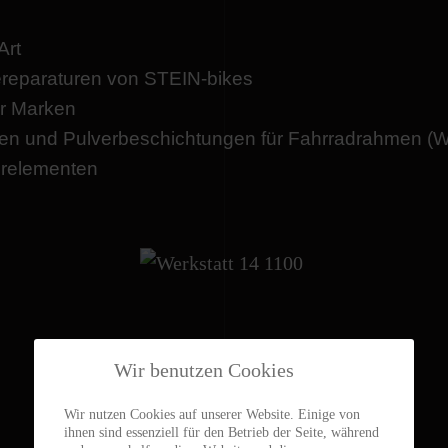
Art
ereparaturen von STEIN-bikes
er Marken
n und Pulverbeschichtungen für Fahrradrahmen (Wei
erelementen
Wir benutzen Cookies
Wir nutzen Cookies auf unserer Website. Einige von
ihnen sind essenziell für den Betrieb der Seite, während