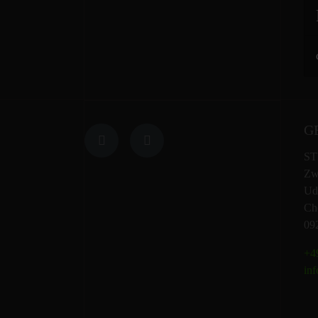
G
ST
Zw
Ud
Che
09
+49
inf