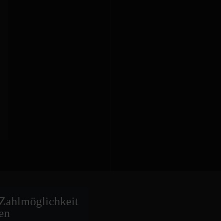
Zahlmöglich
keit
en