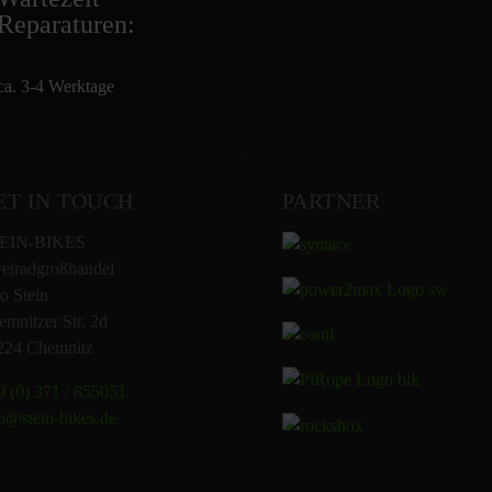
Repara
turen:
ca. 3-4 Werktage
ET IN TOUCH
PARTNER
EIN-BIKES
eiradgroßhandel
o Stein
mnitzer Str. 2d
224 Chemnitz
 (0) 371 / 855051
o@stein-bikes.de