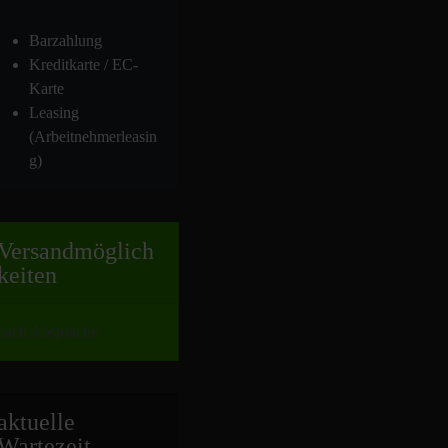
Barzahlung
Kreditkarte / EC-
Karte
Leasing
(Arbeitnehmerleasin
g)
Versand
möglich
keiten
nach Absprache
aktuelle
Wartezeit